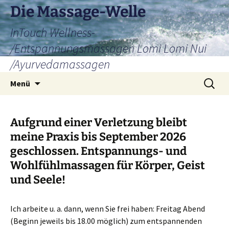
Zum
Die Massage-Welle
Inhalt
InTouch Wellness-
springen
/Entspannungsmassagen Lomi Lomi Nui
/Ayurvedamassagen
Suchen
Menü
nach:
Aufgrund einer Verletzung bleibt
meine Praxis bis September 2026
geschlossen. Entspannungs- und
Wohlfühlmassagen für Körper, Geist
und Seele!
Ich arbeite u. a. dann, wenn Sie frei haben: Freitag Abend
(Beginn jeweils bis 18.00 möglich) zum entspannenden