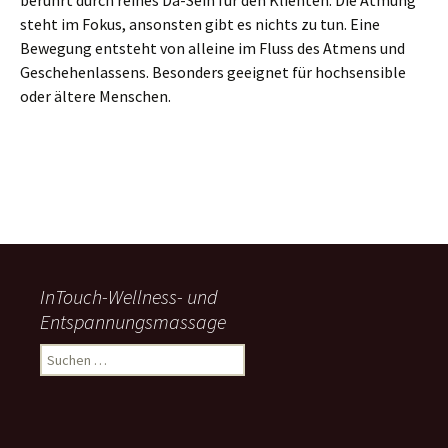
berührt durch reines Da-Sein für den Klienten. Die Atmung
steht im Fokus, ansonsten gibt es nichts zu tun. Eine
Bewegung entsteht von alleine im Fluss des Atmens und
Geschehenlassens. Besonders geeignet für hochsensible
oder ältere Menschen.
InTouch-Wellness- und
Entspannungsmassage
Suchen
nach: