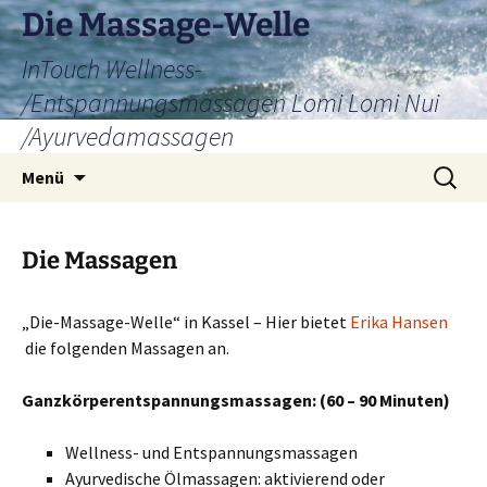
Zum
Die Massage-Welle
Inhalt
InTouch Wellness-
springen
/Entspannungsmassagen Lomi Lomi Nui
/Ayurvedamassagen
Suchen
Menü
nach:
Die Massagen
„Die-Massage-Welle“ in Kassel – Hier bietet
Erika Hansen
die folgenden Massagen an.
Ganzkörperentspannungsmassagen: (60 – 90 Minuten)
Wellness- und Entspannungsmassagen
Ayurvedische Ölmassagen: aktivierend oder